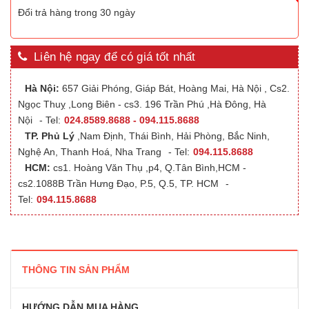
Đổi trả hàng trong 30 ngày
Liên hệ ngay để có giá tốt nhất
Hà Nội:
657 Giải Phóng, Giáp Bát, Hoàng Mai, Hà Nội , Cs2.
Ngọc Thuỵ ,Long Biên - cs3. 196 Trần Phú ,Hà Đông, Hà
Nội
- Tel:
024.8589.8688 - 094.115.8688
TP. Phủ Lý
,Nam Định, Thái Bình, Hải Phòng, Bắc Ninh,
Nghệ An, Thanh Hoá, Nha Trang
- Tel:
094.115.8688
HCM:
cs1. Hoàng Văn Thụ ,p4, Q.Tân Bình,HCM -
cs2.1088B Trần Hưng Đạo, P.5, Q.5, TP. HCM
-
Tel:
094.115.8688
THÔNG TIN SẢN PHẨM
HƯỚNG DẪN MUA HÀNG