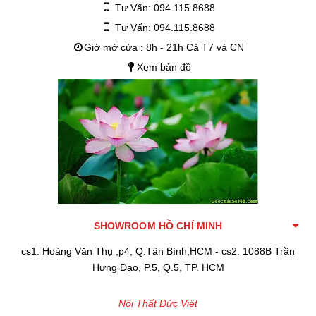
Tư Vấn: 094.115.8688
Tư Vấn: 094.115.8688
Giờ mở cửa : 8h - 21h Cả T7 và CN
Xem bản đồ
SHOWROOM HỒ CHÍ MINH
cs1. Hoàng Văn Thụ ,p4, Q.Tân Bình,HCM - cs2. 1088B Trần
Hưng Đạo, P.5, Q.5, TP. HCM
Nội Thất Đức Việt