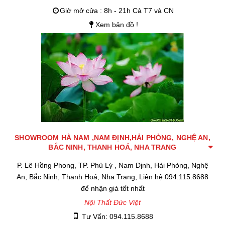
Giờ mở cửa : 8h - 21h Cả T7 và CN
Xem bản đồ !
SHOWROOM HÀ NAM ,NAM ĐỊNH,HẢI PHÒNG, NGHỆ AN,
BẮC NINH, THANH HOÁ, NHA TRANG
P. Lê Hồng Phong, TP. Phủ Lý , Nam Định, Hải Phòng, Nghệ
An, Bắc Ninh, Thanh Hoá, Nha Trang, Liên hệ 094.115.8688
để nhận giá tốt nhất
Nội Thất Đức Việt
Tư Vấn: 094.115.8688