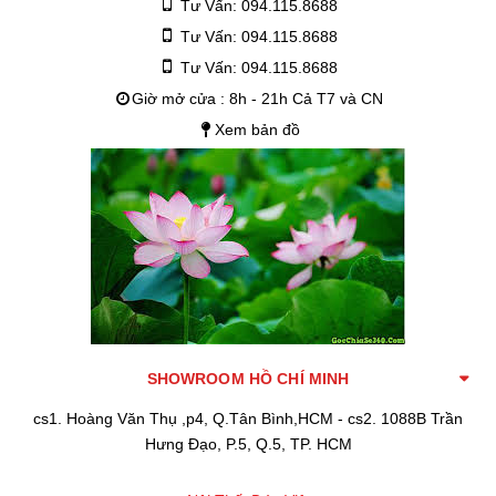
Tư Vấn: 094.115.8688
Tư Vấn: 094.115.8688
Tư Vấn: 094.115.8688
Giờ mở cửa : 8h - 21h Cả T7 và CN
Xem bản đồ
SHOWROOM HỒ CHÍ MINH
cs1. Hoàng Văn Thụ ,p4, Q.Tân Bình,HCM - cs2. 1088B Trần
Hưng Đạo, P.5, Q.5, TP. HCM