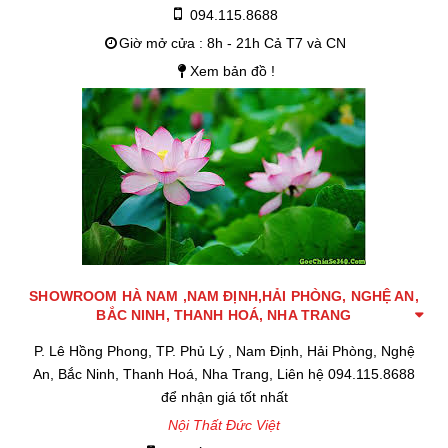
094.115.8688
Giờ mở cửa : 8h - 21h Cả T7 và CN
Xem bản đồ !
SHOWROOM HÀ NAM ,NAM ĐỊNH,HẢI PHÒNG, NGHỆ AN,
BẮC NINH, THANH HOÁ, NHA TRANG
P. Lê Hồng Phong, TP. Phủ Lý , Nam Định, Hải Phòng, Nghệ
An, Bắc Ninh, Thanh Hoá, Nha Trang, Liên hệ 094.115.8688
để nhận giá tốt nhất
Nội Thất Đức Việt