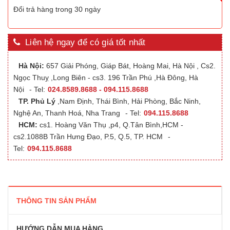
Đổi trả hàng trong 30 ngày
Liên hệ ngay để có giá tốt nhất
Hà Nội:
657 Giải Phóng, Giáp Bát, Hoàng Mai, Hà Nội , Cs2.
Ngọc Thuỵ ,Long Biên - cs3. 196 Trần Phú ,Hà Đông, Hà
Nội
- Tel:
024.8589.8688 - 094.115.8688
TP. Phủ Lý
,Nam Định, Thái Bình, Hải Phòng, Bắc Ninh,
Nghệ An, Thanh Hoá, Nha Trang
- Tel:
094.115.8688
HCM:
cs1. Hoàng Văn Thụ ,p4, Q.Tân Bình,HCM -
cs2.1088B Trần Hưng Đạo, P.5, Q.5, TP. HCM
-
Tel:
094.115.8688
THÔNG TIN SẢN PHẨM
HƯỚNG DẪN MUA HÀNG