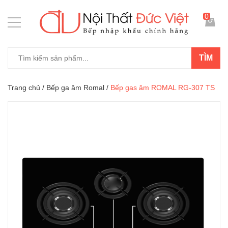
0
TÌM
Trang chủ
/
Bếp ga âm Romal
/
Bếp gas âm ROMAL RG-307 TS