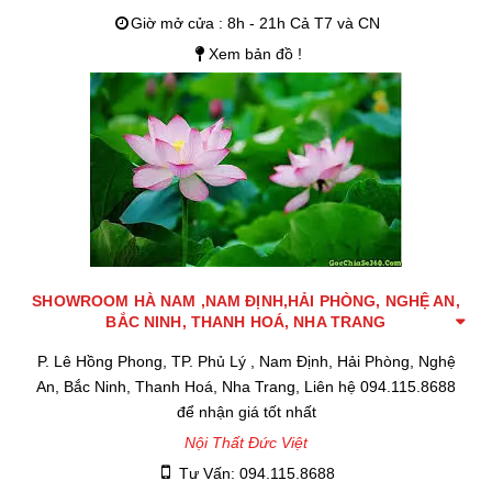
Giờ mở cửa : 8h - 21h Cả T7 và CN
Xem bản đồ !
SHOWROOM HÀ NAM ,NAM ĐỊNH,HẢI PHÒNG, NGHỆ AN,
BẮC NINH, THANH HOÁ, NHA TRANG
P. Lê Hồng Phong, TP. Phủ Lý , Nam Định, Hải Phòng, Nghệ
An, Bắc Ninh, Thanh Hoá, Nha Trang, Liên hệ 094.115.8688
để nhận giá tốt nhất
Nội Thất Đức Việt
Tư Vấn: 094.115.8688