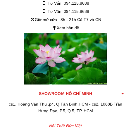
Tư Vấn: 094.115.8688
Tư Vấn: 094.115.8688
Giờ mở cửa : 8h - 21h Cả T7 và CN
Xem bản đồ
SHOWROOM HỒ CHÍ MINH
cs1. Hoàng Văn Thụ ,p4, Q.Tân Bình,HCM - cs2. 1088B Trần
Hưng Đạo, P.5, Q.5, TP. HCM
Nội Thất Đức Việt