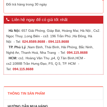
Đổi trả hàng trong 30 ngày
Liên hệ ngay để có giá tốt nhất
Hà Nội:
657 Giải Phóng, Giáp Bát, Hoàng Mai, Hà Nội , Cs2.
Ngọc Thuỵ ,Long Biên - cs3. 196 Trần Phú ,Hà Đông, Hà
Nội
- Tel:
024.8589.8688 - 094.115.8688
TP. Phủ Lý
,Nam Định, Thái Bình, Hải Phòng, Bắc Ninh,
Nghệ An, Thanh Hoá, Nha Trang
- Tel:
094.115.8688
HCM:
cs1. Hoàng Văn Thụ ,p4, Q.Tân Bình,HCM -
cs2.1088B Trần Hưng Đạo, P.5, Q.5, TP. HCM
-
Tel:
094.115.8688
THÔNG TIN SẢN PHẨM
HƯỚNG DẪN MUA HÀNG