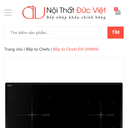
0
TÌM
Trang chủ
/
Bếp từ Chefs
/
Bếp từ Chefs EH-DIH866