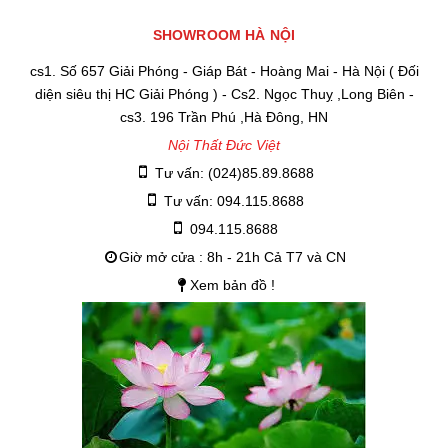
SHOWROOM HÀ NỘI
cs1. Số 657 Giải Phóng - Giáp Bát - Hoàng Mai - Hà Nội ( Đối
diện siêu thị HC Giải Phóng ) - Cs2. Ngọc Thuỵ ,Long Biên -
cs3. 196 Trần Phú ,Hà Đông, HN
Nội Thất Đức Việt
Tư vấn: (024)85.89.8688
Tư vấn: 094.115.8688
094.115.8688
Giờ mở cửa : 8h - 21h Cả T7 và CN
Xem bản đồ !