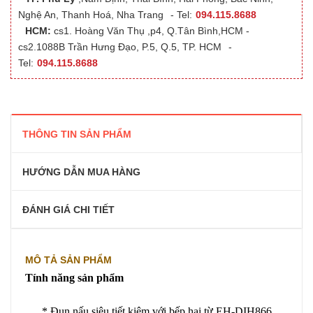
Nghệ An, Thanh Hoá, Nha Trang
- Tel:
094.115.8688
HCM:
cs1. Hoàng Văn Thụ ,p4, Q.Tân Bình,HCM -
cs2.1088B Trần Hưng Đạo, P.5, Q.5, TP. HCM
-
Tel:
094.115.8688
THÔNG TIN SẢN PHẨM
HƯỚNG DẪN MUA HÀNG
ĐÁNH GIÁ CHI TIẾT
MÔ TẢ SẢN PHẨM
Tính năng sản phẩm
* Đun nấu siêu tiết kiệm với bếp hai từ EH-DIH866