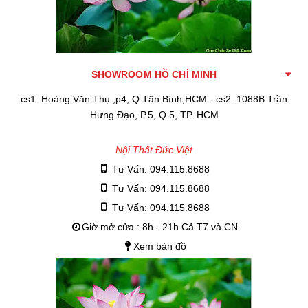
SHOWROOM HỒ CHÍ MINH
cs1. Hoàng Văn Thụ ,p4, Q.Tân Bình,HCM - cs2. 1088B Trần
Hưng Đạo, P.5, Q.5, TP. HCM
Nội Thất Đức Việt
Tư Vấn: 094.115.8688
Tư Vấn: 094.115.8688
Tư Vấn: 094.115.8688
Giờ mở cửa : 8h - 21h Cả T7 và CN
Xem bản đồ