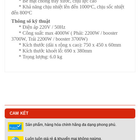
* Bề mặt chống trầy xước, chịu lực cao
* Khả năng chịu nhiệt lên đến 1000
C, chịu sốc nhiệt
o
đến 800
C
o
Thông số kỹ thuật
* Điện áp 220V / 50Hz
* Công suất: max 4000W ( Phải: 2200W / booster
3700W, Trái 2200W / booster 3700W)
* Kích thước (dài x rộng x cao): 750 x 450 x 60mm
* Kích thước khoét lỗ: 690 x 380mm
* Trọng lượng: 6.0 kg
CAM KẾT
Sản phẩm, hàng hóa chính hãng đa dạng phong phú.
Luôn luôn giá rẻ & khuyến mại không ngừng.