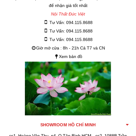
để nhận giá tốt nhất
Nội Thất Đức Việt
Tư Vấn: 094.115.8688
Tư Vấn: 094.115.8688
Tư Vấn: 094.115.8688
Giờ mở cửa : 8h - 21h Cả T7 và CN
Xem bản đồ
SHOWROOM HỒ CHÍ MINH
cs1. Hoàng Văn Thụ ,p4, Q.Tân Bình,HCM - cs2. 1088B Trần