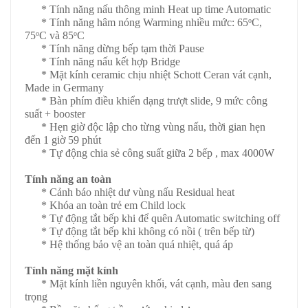
* Tính năng nấu thông minh Heat up time Automatic
* Tính năng hâm nóng Warming nhiều mức: 65
C,
o
75
C và 85
C
o
o
* Tính năng dừng bếp tạm thời Pause
* Tính năng nấu kết hợp Bridge
* Mặt kính ceramic chịu nhiệt Schott Ceran vát cạnh,
Made in Germany
* Bàn phím điều khiển dạng trượt slide, 9 mức công
suất + booster
* Hẹn giờ độc lập cho từng vùng nấu, thời gian hẹn
đến 1 giờ 59 phút
* Tự động chia sẻ công suất giữa 2 bếp , max 4000W
Tính năng an toàn
* Cảnh báo nhiệt dư vùng nấu Residual heat
* Khóa an toàn trẻ em Child lock
* Tự động tắt bếp khi để quên Automatic switching off
* Tự động tắt bếp khi không có nồi ( trên bếp từ)
* Hệ thống bảo vệ an toàn quá nhiệt, quá áp
Tính năng mặt kính
* Mặt kính liền nguyên khối, vát cạnh, màu đen sang
trọng