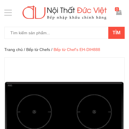
0
TÌM
Trang chủ
/
Bếp từ Chefs
/
Bếp từ Chef's EH-DIH888