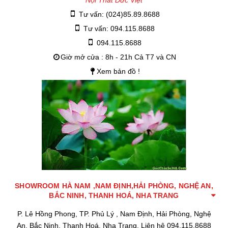
Nội Thất Đức Việt
Tư vấn: (024)85.89.8688
Tư vấn: 094.115.8688
094.115.8688
Giờ mở cửa : 8h - 21h Cả T7 và CN
Xem bản đồ !
SHOWROOM HÀ NAM ,NAM ĐỊNH,HẢI PHÒNG, NGHỆ AN,
BẮC NINH, THANH HOÁ, NHA TRANG
P. Lê Hồng Phong, TP. Phủ Lý , Nam Định, Hải Phòng, Nghệ
An, Bắc Ninh, Thanh Hoá, Nha Trang, Liên hệ 094.115.8688