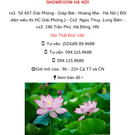
SHOWROOM HÀ NỘI
cs1. Số 657 Giải Phóng - Giáp Bát - Hoàng Mai - Hà Nội ( Đối
diện siêu thị HC Giải Phóng ) - Cs2. Ngọc Thuỵ ,Long Biên -
cs3. 196 Trần Phú ,Hà Đông, HN
Nội Thất Đức Việt
Tư vấn: (024)85.89.8688
Tư vấn: 094.115.8688
094.115.8688
Giờ mở cửa : 8h - 21h Cả T7 và CN
Xem bản đồ !