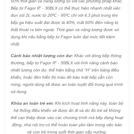
50% thời gian và năng lượng so với các phương pháp khác.
Bếp từ Fagor IF - 30BLX có thể thực hiện nhanh nhất việc
đun sôi 2L nước từ 20ºC - 95ºC chỉ với 4,3 phút trong khi
bếp ga hiệu suất đạt được là 40%, mất 60% điện năng bị
thất thoát ra bên ngoài. Thời gian và năng lượng được sử
dụng khi nấu bằng bếp từ Fagor luôn đạt mức tiết kiệm
nhất.
Cảnh báo nhiệt lượng còn dư:
Khác với dòng bếp thông
thường, bếp từ Fagor IF - 30BLX với tính năng cảnh báo
nhiệt lượng còn dư, thể hiện bằng chữ “H” trên bảng điều
khiển, hoặc đèn hiển thị màu đỏ báo mặt bếp vẫn còn
nóng, người dùng sẽ được an toàn tuyệt đối trong quá trình
sử dụng.
Khóa an toàn trẻ em:
Khi kích hoạt tính năng này, toàn bộ
hệ thống điều khiển sẽ được ẩn đi và do đó trẻ sẽ không
thể can thiệp được vào các chương trình mà bếp đang hoạt
động, nhà nội trợ có thể hoàn toàn yên tâm trong việc bảo
vệ con trẻ trong suốt thời gian nấu nướng.