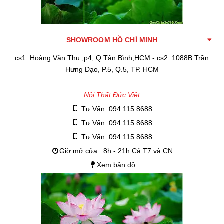
SHOWROOM HỒ CHÍ MINH
cs1. Hoàng Văn Thụ ,p4, Q.Tân Bình,HCM - cs2. 1088B Trần
Hưng Đạo, P.5, Q.5, TP. HCM
Nội Thất Đức Việt
Tư Vấn: 094.115.8688
Tư Vấn: 094.115.8688
Tư Vấn: 094.115.8688
Giờ mở cửa : 8h - 21h Cả T7 và CN
Xem bản đồ