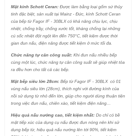
Mặt kính Schott Ceran:
Được làm bằng loại gốm sứ thủy
tinh đặc biệt, sản xuất tại Mainz - Đức, kính Schott Ceran
của bếp từ Fagor IF - 30BLX có khả năng chịu lực, chịu
nhiệt, chống trầy, chống xước tốt, kháng chống lại những
cú sốc nhiệt đột ngột lên đến 750°C, tiết kiệm được thời
gian đun nấu, điện năng được tiết kiệm ở mức tối đa.
Chức năng tự cân công suất:
Khi đun nấu nhiều bếp
cùng một lúc, chức năng tự cân công suất sẽ giúp nhiệt tỏa
ra đều hơn cho tất cả các bếp.
Mặt bếp siêu lớn 28cm:
Bếp từ Fagor IF - 30BLX có 01
vùng nấu siêu lớn (28cm), thích nghi với đường kính của
nồi sử dụng từ nhỏ đến lớn, giúp cho người dùng thuận tiện
trong việc đun nấu, chiên xào, tiết kiệm điện năng…
Hiệu quả nấu nướng cao, tiết kiệm nhất:
Do chỉ có bề
mặt tiếp xúc của dụng cụ nấu được đun nóng nên khi sử
dụng bếp từ, hiệu quả nấu nướng lên tới 90%, tiết kiệm