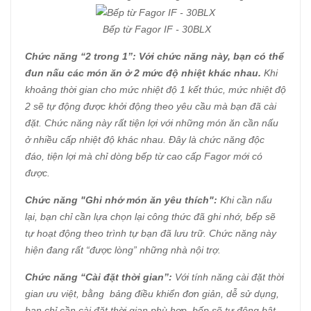
Bếp từ Fagor IF - 30BLX
Chức năng “2 trong 1”:
Với chức năng này, bạn có thể
đun nấu các món ăn ở 2 mức độ nhiệt khác nhau.
Khi
khoảng thời gian cho mức nhiệt độ 1 kết thúc, mức nhiệt độ
2 sẽ tự động được khởi động theo yêu cầu mà bạn đã cài
đặt. Chức năng này rất tiện lợi với những món ăn cần nấu
ở nhiều cấp nhiệt độ khác nhau. Đây là chức năng độc
đáo, tiện lợi mà chỉ dòng bếp từ cao cấp Fagor mới có
được.
Chức năng "Ghi nhớ món ăn yêu thích":
Khi cần nấu
lại, bạn chỉ cần lựa chọn lại công thức đã ghi nhớ, bếp sẽ
tự hoạt động theo trình tự bạn đã lưu trữ. Chức năng này
hiện đang rất “được lòng” những nhà nội trợ.
Chức năng “Cài đặt thời gian”:
Với tính năng cài đặt thời
gian ưu việt, bằng bảng điều khiển đơn giản, dễ sử dụng,
bạn chỉ cần cài đặt thời gian phù hợp, bếp sẽ tự động bật