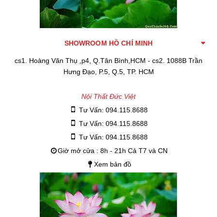
SHOWROOM HỒ CHÍ MINH
cs1. Hoàng Văn Thụ ,p4, Q.Tân Bình,HCM - cs2. 1088B Trần
Hưng Đạo, P.5, Q.5, TP. HCM
Nội Thất Đức Việt
Tư Vấn: 094.115.8688
Tư Vấn: 094.115.8688
Tư Vấn: 094.115.8688
Giờ mở cửa : 8h - 21h Cả T7 và CN
Xem bản đồ