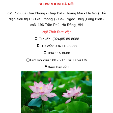
SHOWROOM HÀ NỘI
cs1. Số 657 Giải Phóng - Giáp Bát - Hoàng Mai - Hà Nội ( Đối
diện siêu thị HC Giải Phóng ) - Cs2. Ngọc Thuỵ ,Long Biên -
cs3. 196 Trần Phú ,Hà Đông, HN
Nội Thất Đức Việt
Tư vấn: (024)85.89.8688
Tư vấn: 094.115.8688
094.115.8688
Giờ mở cửa : 8h - 21h Cả T7 và CN
Xem bản đồ !