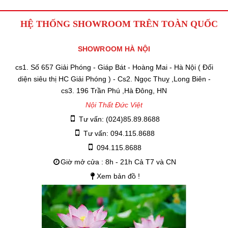
HỆ THỐNG SHOWROOM TRÊN TOÀN QUỐC
SHOWROOM HÀ NỘI
cs1. Số 657 Giải Phóng - Giáp Bát - Hoàng Mai - Hà Nội ( Đối
diện siêu thị HC Giải Phóng ) - Cs2. Ngọc Thuỵ ,Long Biên -
cs3. 196 Trần Phú ,Hà Đông, HN
Nội Thất Đức Việt
Tư vấn: (024)85.89.8688
Tư vấn: 094.115.8688
094.115.8688
Giờ mở cửa : 8h - 21h Cả T7 và CN
Xem bản đồ !