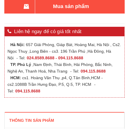
Mua sản phẩm
Liên hệ ngay để có giá tốt nhất
Hà Nội:
657 Giải Phóng, Giáp Bát, Hoàng Mai, Hà Nội , Cs2.
Ngọc Thuỵ ,Long Biên - cs3. 196 Trần Phú ,Hà Đông, Hà
Nội
- Tel:
024.8589.8688 - 094.115.8688
TP. Phủ Lý
,Nam Định, Thái Bình, Hải Phòng, Bắc Ninh,
Nghệ An, Thanh Hoá, Nha Trang
- Tel:
094.115.8688
HCM:
cs1. Hoàng Văn Thụ ,p4, Q.Tân Bình,HCM -
cs2.1088B Trần Hưng Đạo, P.5, Q.5, TP. HCM
-
Tel:
094.115.8688
THÔNG TIN SẢN PHẨM