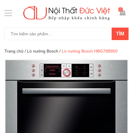
0
TÌM
Trang chủ
/
Lò nướng Bosch
/
Lò nướng Bosch HBG78B950