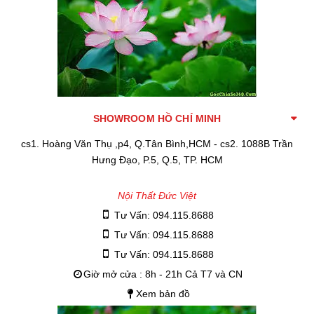
SHOWROOM HỒ CHÍ MINH
cs1. Hoàng Văn Thụ ,p4, Q.Tân Bình,HCM - cs2. 1088B Trần
Hưng Đạo, P.5, Q.5, TP. HCM
Nội Thất Đức Việt
Tư Vấn: 094.115.8688
Tư Vấn: 094.115.8688
Tư Vấn: 094.115.8688
Giờ mở cửa : 8h - 21h Cả T7 và CN
Xem bản đồ