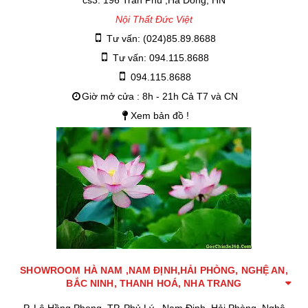
cs3. 196 Trần Phú ,Hà Đông, HN
Nội Thất Đức Việt
Tư vấn: (024)85.89.8688
Tư vấn: 094.115.8688
094.115.8688
Giờ mở cửa : 8h - 21h Cả T7 và CN
Xem bản đồ !
SHOWROOM HÀ NAM ,NAM ĐỊNH,HẢI PHÒNG, NGHỆ AN,
BẮC NINH, THANH HOÁ, NHA TRANG