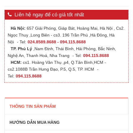
Liên hệ ngay để có giá tốt nhất
Hà Nội:
657 Giải Phóng, Giáp Bát, Hoàng Mai, Hà Nội , Cs2.
Ngọc Thuỵ ,Long Biên - cs3. 196 Trần Phú ,Hà Đông, Hà
Nội
- Tel:
024.8589.8688 - 094.115.8688
TP. Phủ Lý
,Nam Định, Thái Bình, Hải Phòng, Bắc Ninh,
Nghệ An, Thanh Hoá, Nha Trang
- Tel:
094.115.8688
HCM:
cs1. Hoàng Văn Thụ ,p4, Q.Tân Bình,HCM -
cs2.1088B Trần Hưng Đạo, P.5, Q.5, TP. HCM
-
Tel:
094.115.8688
THÔNG TIN SẢN PHẨM
HƯỚNG DẪN MUA HÀNG