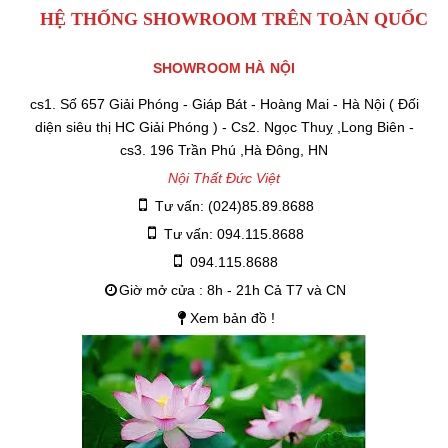
HỆ THỐNG SHOWROOM TRÊN TOÀN QUỐC
SHOWROOM HÀ NỘI
cs1. Số 657 Giải Phóng - Giáp Bát - Hoàng Mai - Hà Nội ( Đối
diện siêu thị HC Giải Phóng ) - Cs2. Ngọc Thuỵ ,Long Biên -
cs3. 196 Trần Phú ,Hà Đông, HN
Nội Thất Đức Việt
Tư vấn: (024)85.89.8688
Tư vấn: 094.115.8688
094.115.8688
Giờ mở cửa : 8h - 21h Cả T7 và CN
Xem bản đồ !