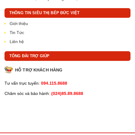
THÔNG TIN SIÊU THỊ BẾP ĐỨC VIỆT
Giới thiệu
Tin Tức
Liên hệ
TỔNG ĐÀI TRỢ GIÚP
HỖ TRỢ KHÁCH HÀNG
Tư vấn trực tuyến:
094.115.8688
Chăm sóc và bảo hành:
(024)85.89.8688