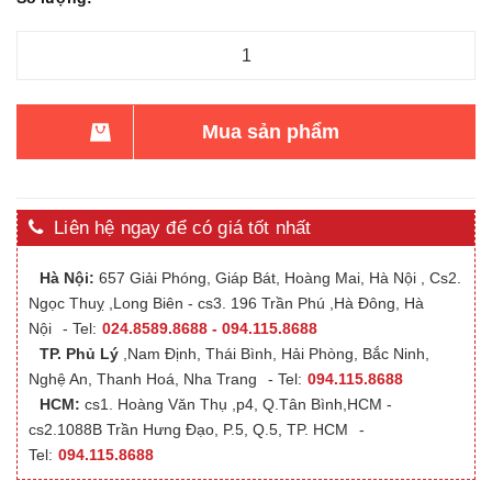
Mua sản phẩm
Liên hệ ngay để có giá tốt nhất
Hà Nội:
657 Giải Phóng, Giáp Bát, Hoàng Mai, Hà Nội , Cs2.
Ngọc Thuỵ ,Long Biên - cs3. 196 Trần Phú ,Hà Đông, Hà
Nội
- Tel:
024.8589.8688 - 094.115.8688
TP. Phủ Lý
,Nam Định, Thái Bình, Hải Phòng, Bắc Ninh,
Nghệ An, Thanh Hoá, Nha Trang
- Tel:
094.115.8688
HCM:
cs1. Hoàng Văn Thụ ,p4, Q.Tân Bình,HCM -
cs2.1088B Trần Hưng Đạo, P.5, Q.5, TP. HCM
-
Tel:
094.115.8688