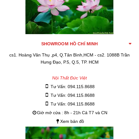
SHOWROOM HỒ CHÍ MINH
cs1. Hoàng Văn Thụ ,p4, Q.Tân Bình,HCM - cs2. 1088B Trần
Hưng Đạo, P.5, Q.5, TP. HCM
Nội Thất Đức Việt
Tư Vấn: 094.115.8688
Tư Vấn: 094.115.8688
Tư Vấn: 094.115.8688
Giờ mở cửa : 8h - 21h Cả T7 và CN
Xem bản đồ