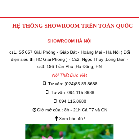
HỆ THỐNG SHOWROOM TRÊN TOÀN QUỐC
SHOWROOM HÀ NỘI
cs1. Số 657 Giải Phóng - Giáp Bát - Hoàng Mai - Hà Nội ( Đối
diện siêu thị HC Giải Phóng ) - Cs2. Ngọc Thuỵ ,Long Biên -
cs3. 196 Trần Phú ,Hà Đông, HN
Nội Thất Đức Việt
Tư vấn: (024)85.89.8688
Tư vấn: 094.115.8688
094.115.8688
Giờ mở cửa : 8h - 21h Cả T7 và CN
Xem bản đồ !