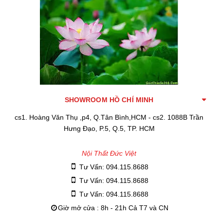
SHOWROOM HỒ CHÍ MINH
cs1. Hoàng Văn Thụ ,p4, Q.Tân Bình,HCM - cs2. 1088B Trần
Hưng Đạo, P.5, Q.5, TP. HCM
Nội Thất Đức Việt
Tư Vấn: 094.115.8688
Tư Vấn: 094.115.8688
Tư Vấn: 094.115.8688
Giờ mở cửa : 8h - 21h Cả T7 và CN