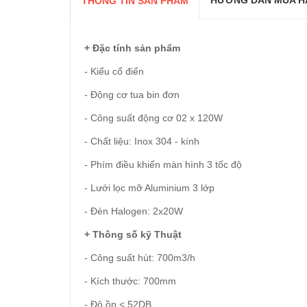
HƯỚNG DẪN MUA H
THÔNG TIN SẢN PHẨM
+ Đặc tính sản phẩm
- Kiểu cổ điển
- Động cơ tua bin đơn
- Công suất động cơ 02 x 120W
- Chất liệu: Inox 304 - kính
- Phím điều khiển màn hình 3 tốc độ
- Lưới lọc mỡ Aluminium 3 lớp
- Đèn Halogen: 2x20W
+ Thông số kỹ Thuật
- Công suất hút: 700m3/h
- Kích thước: 700mm
- Độ ồn < 52DB