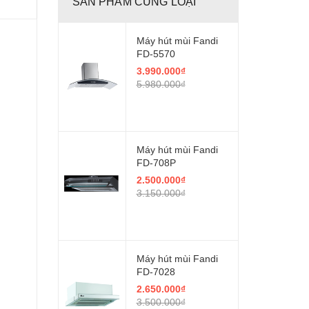
SẢN PHẨM CÙNG LOẠI
Máy hút mùi Fandi
FD-5570
3.990.000₫
5.980.000₫
Máy hút mùi Fandi
FD-708P
2.500.000₫
3.150.000₫
Máy hút mùi Fandi
FD-7028
2.650.000₫
3.500.000₫