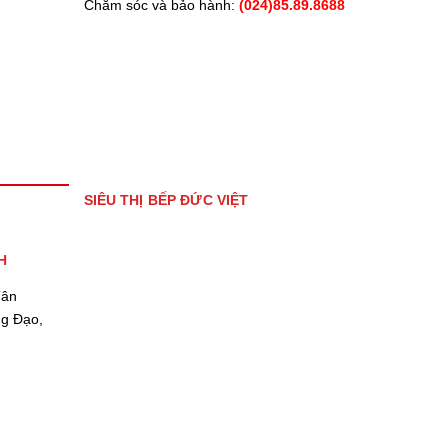
Chăm sóc và bảo hành:
(024)85.89.8688
SIÊU THỊ BẾP ĐỨC VIỆT
H
Tân
ng Đạo,