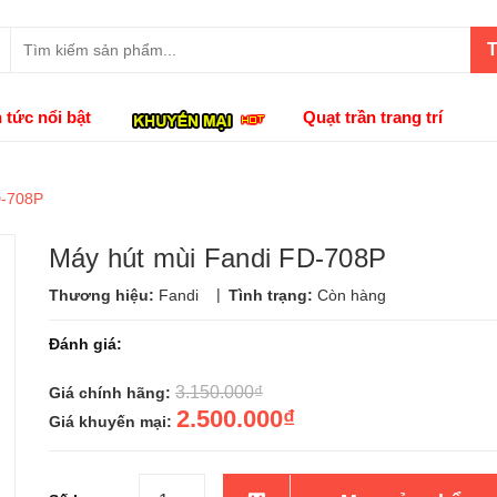
T
n tức nổi bật
Quạt trần trang trí
D-708P
Máy hút mùi Fandi FD-708P
|
Thương hiệu:
Fandi
Tình trạng:
Còn hàng
Đánh giá:
3.150.000₫
Giá chính hãng:
2.500.000₫
Giá khuyến mại: