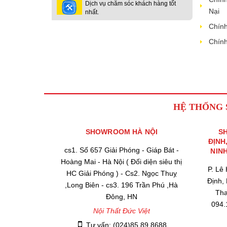
Dịch vụ chăm sóc khách hàng tốt
Nại
nhất.
Chính
Chính
HỆ THỐNG
SHOWROOM HÀ NỘI
S
ĐỊNH
cs1. Số 657 Giải Phóng - Giáp Bát -
NIN
Hoàng Mai - Hà Nội ( Đối diện siêu thị
P. Lê
HC Giải Phóng ) - Cs2. Ngọc Thuỵ
Định,
,Long Biên - cs3. 196 Trần Phú ,Hà
Tha
Đông, HN
094.
Nội Thất Đức Việt
Tư vấn: (024)85.89.8688