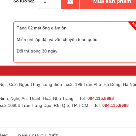
Mua sản phẩm
Số lượng:
Tặng 02 mét ống giảm ồn
Miễn phí lắp đặt và vận chuyển toàn quốc
Đổi trả trong 30 ngày
ội , Cs2. Ngọc Thuỵ ,Long Biên - cs3. 196 Trần Phú ,Hà Đông, Hà Nội
 Ninh, Nghệ An, Thanh Hoá, Nha Trang
- Tel:
094.115.8688
cs2.1088B Trần Hưng Đạo, P.5, Q.5, TP. HCM
- Tel:
094.115.8688