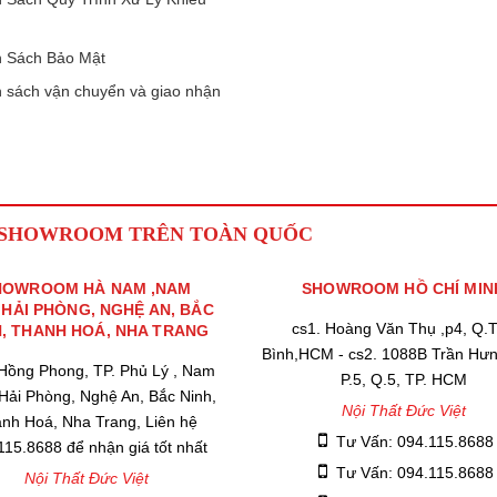
 Sách Bảo Mật
 sách vận chuyển và giao nhận
 SHOWROOM TRÊN TOÀN QUỐC
HOWROOM HÀ NAM ,NAM
SHOWROOM HỒ CHÍ MIN
,HẢI PHÒNG, NGHỆ AN, BẮC
cs1. Hoàng Văn Thụ ,p4, Q.
H, THANH HOÁ, NHA TRANG
Bình,HCM - cs2. 1088B Trần Hư
 Hồng Phong, TP. Phủ Lý , Nam
P.5, Q.5, TP. HCM
 Hải Phòng, Nghệ An, Bắc Ninh,
Nội Thất Đức Việt
nh Hoá, Nha Trang, Liên hệ
Tư Vấn: 094.115.8688
115.8688 để nhận giá tốt nhất
Tư Vấn: 094.115.8688
Nội Thất Đức Việt