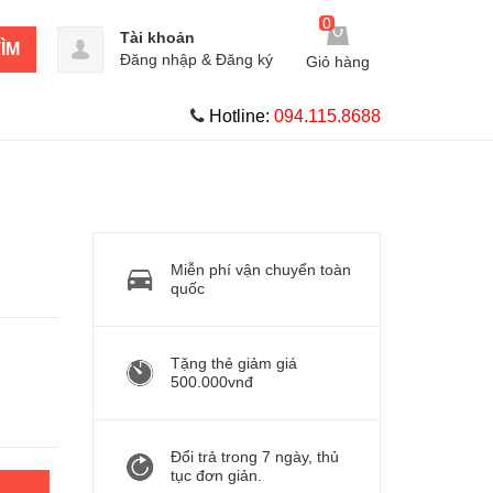
0
Tài khoản
ÌM
Đăng nhập
&
Đăng ký
Giỏ hàng
Hotline:
094.115.8688
Miễn phí vận chuyển toàn
quốc
Tặng thẻ giảm giá
500.000vnđ
Đổi trả trong 7 ngày, thủ
tục đơn giản.