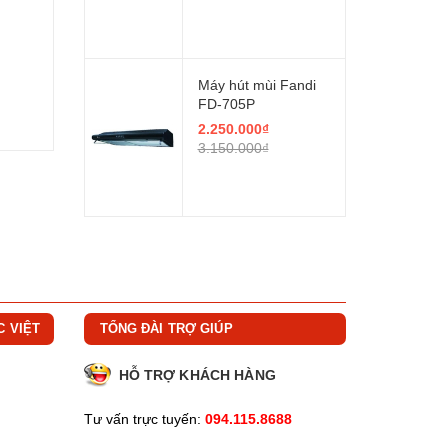
Máy hút mùi Fandi
FD-705P
2.250.000₫
3.150.000₫
C VIỆT
TỔNG ĐÀI TRỢ GIÚP
HỖ TRỢ KHÁCH HÀNG
Tư vấn trực tuyến:
094.115.8688