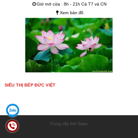
Giờ mở cửa : 8h - 21h Cả T7 và CN
Xem bản đồ
SIÊU THỊ BẾP ĐỨC VIỆT
Cung cấp bởi Sapo