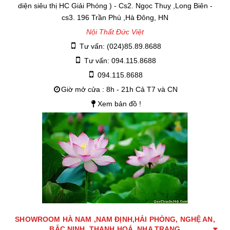
diện siêu thị HC Giải Phóng ) - Cs2. Ngọc Thuỵ ,Long Biên -
cs3. 196 Trần Phú ,Hà Đông, HN
Nội Thất Đức Việt
Tư vấn: (024)85.89.8688
Tư vấn: 094.115.8688
094.115.8688
Giờ mở cửa : 8h - 21h Cả T7 và CN
Xem bản đồ !
SHOWROOM HÀ NAM ,NAM ĐỊNH,HẢI PHÒNG, NGHỆ AN,
BẮC NINH, THANH HOÁ, NHA TRANG