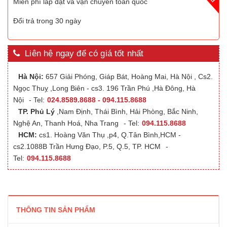
Miễn phí lắp đặt và vận chuyển toàn quốc
Đổi trả trong 30 ngày
Liên hệ ngay để có giá tốt nhất
Hà Nội:
657 Giải Phóng, Giáp Bát, Hoàng Mai, Hà Nội , Cs2.
Ngọc Thuỵ ,Long Biên - cs3. 196 Trần Phú ,Hà Đông, Hà
Nội
- Tel:
024.8589.8688 - 094.115.8688
TP. Phủ Lý
,Nam Định, Thái Bình, Hải Phòng, Bắc Ninh,
Nghệ An, Thanh Hoá, Nha Trang
- Tel:
094.115.8688
HCM:
cs1. Hoàng Văn Thụ ,p4, Q.Tân Bình,HCM -
cs2.1088B Trần Hưng Đạo, P.5, Q.5, TP. HCM
-
Tel:
094.115.8688
THÔNG TIN SẢN PHẨM