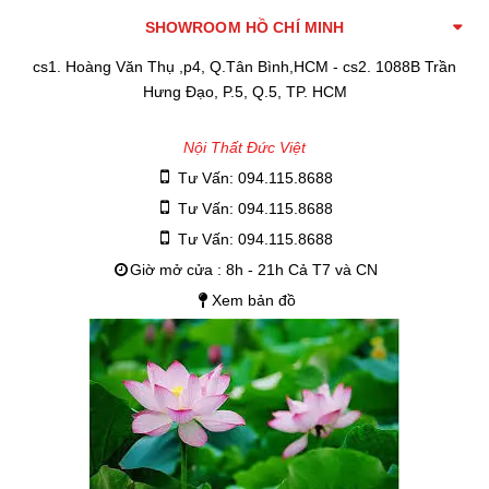
SHOWROOM HỒ CHÍ MINH
cs1. Hoàng Văn Thụ ,p4, Q.Tân Bình,HCM - cs2. 1088B Trần
Hưng Đạo, P.5, Q.5, TP. HCM
Nội Thất Đức Việt
Tư Vấn: 094.115.8688
Tư Vấn: 094.115.8688
Tư Vấn: 094.115.8688
Giờ mở cửa : 8h - 21h Cả T7 và CN
Xem bản đồ