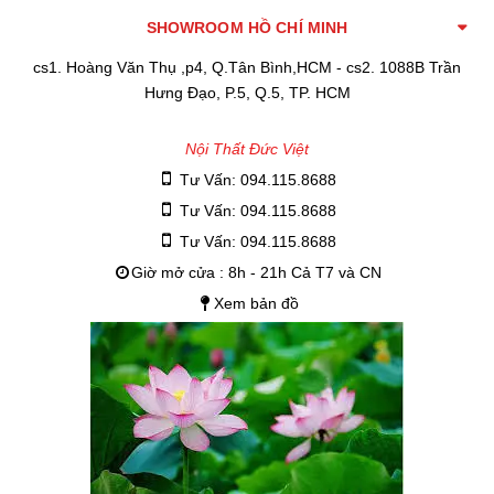
SHOWROOM HỒ CHÍ MINH
cs1. Hoàng Văn Thụ ,p4, Q.Tân Bình,HCM - cs2. 1088B Trần
Hưng Đạo, P.5, Q.5, TP. HCM
Nội Thất Đức Việt
Tư Vấn: 094.115.8688
Tư Vấn: 094.115.8688
Tư Vấn: 094.115.8688
Giờ mở cửa : 8h - 21h Cả T7 và CN
Xem bản đồ