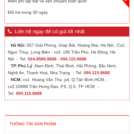
Miễn phí lắp đặt và vận chuyển toàn quốc
Đổi trả trong 30 ngày
Liên hệ ngay để có giá tốt nhất
Hà Nội:
657 Giải Phóng, Giáp Bát, Hoàng Mai, Hà Nội , Cs2.
Ngọc Thuỵ ,Long Biên - cs3. 196 Trần Phú ,Hà Đông, Hà
Nội
- Tel:
024.8589.8688 - 094.115.8688
TP. Phủ Lý
,Nam Định, Thái Bình, Hải Phòng, Bắc Ninh,
Nghệ An, Thanh Hoá, Nha Trang
- Tel:
094.115.8688
HCM:
cs1. Hoàng Văn Thụ ,p4, Q.Tân Bình,HCM -
cs2.1088B Trần Hưng Đạo, P.5, Q.5, TP. HCM
-
Tel:
094.115.8688
THÔNG TIN SẢN PHẨM