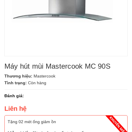
Máy hút mùi Mastercook MC 90S
Thương hiệu:
Mastercook
Tình trạng:
Còn hàng
Đánh giá:
Liên hệ
Tặng 02 mét ống giảm ồn