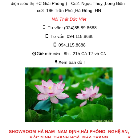
diện siêu thị HC Giải Phóng ) - Cs2. Ngọc Thuỵ ,Long Biên -
cs3. 196 Trần Phú ,Hà Đông, HN
Nội Thất Đức Việt
Tư vấn: (024)85.89.8688
Tư vấn: 094.115.8688
094.115.8688
Giờ mở cửa : 8h - 21h Cả T7 và CN
Xem bản đồ !
SHOWROOM HÀ NAM ,NAM ĐỊNH,HẢI PHÒNG, NGHỆ AN,
BẮC NINH, THANH HOÁ, NHA TRANG