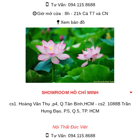
Tư Vấn: 094.115.8688
Giờ mở cửa : 8h - 21h Cả T7 và CN
Xem bản đồ
SHOWROOM HỒ CHÍ MINH
cs1. Hoàng Văn Thụ ,p4, Q.Tân Bình,HCM - cs2. 1088B Trần
Hưng Đạo, P.5, Q.5, TP. HCM
Nội Thất Đức Việt
Tư Vấn: 094.115.8688