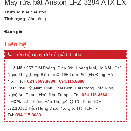
Máy rửa bát Ariston LFZ 3284 A IX EX
Thương hiệu:
Ariston
Tình trạng:
Còn hàng
Đánh giá:
Liên hệ
Liên hệ ngay để có giá tốt nhất
Hà Nội:
657 Giải Phóng, Giáp Bát, Hoàng Mai, Hà Nội , Cs2.
Ngọc Thuỵ ,Long Biên - cs3. 196 Trần Phú ,Hà Đông, Hà
Nội
- Tel:
024.8589.8688 - 094.115.8688
TP. Phủ Lý
,Nam Định, Thái Bình, Hải Phòng, Bắc Ninh,
Nghệ An, Thanh Hoá, Nha Trang
- Tel:
094.115.8688
HCM:
cs1. Hoàng Văn Thụ ,p4, Q.Tân Bình,HCM -
cs2.1088B Trần Hưng Đạo, P.5, Q.5, TP. HCM
-
Tel:
094.115.8688