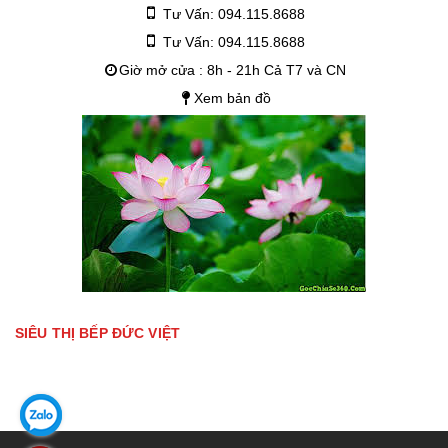
Tư Vấn: 094.115.8688
Tư Vấn: 094.115.8688
Giờ mở cửa : 8h - 21h Cả T7 và CN
Xem bản đồ
SIÊU THỊ BẾP ĐỨC VIỆT