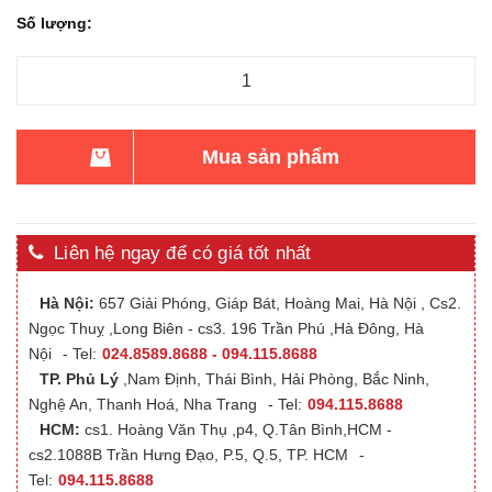
Số lượng:
Mua sản phẩm
Liên hệ ngay để có giá tốt nhất
Hà Nội:
657 Giải Phóng, Giáp Bát, Hoàng Mai, Hà Nội , Cs2.
Ngọc Thuỵ ,Long Biên - cs3. 196 Trần Phú ,Hà Đông, Hà
Nội
- Tel:
024.8589.8688 - 094.115.8688
TP. Phủ Lý
,Nam Định, Thái Bình, Hải Phòng, Bắc Ninh,
Nghệ An, Thanh Hoá, Nha Trang
- Tel:
094.115.8688
HCM:
cs1. Hoàng Văn Thụ ,p4, Q.Tân Bình,HCM -
cs2.1088B Trần Hưng Đạo, P.5, Q.5, TP. HCM
-
Tel:
094.115.8688