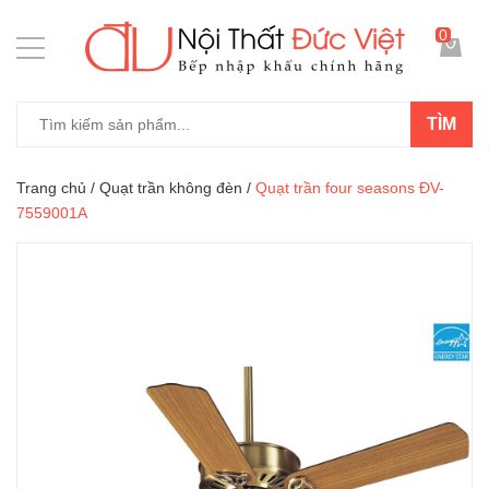
0
TÌM
Trang chủ
/
Quạt trần không đèn
/
Quạt trần four seasons ĐV-
7559001A