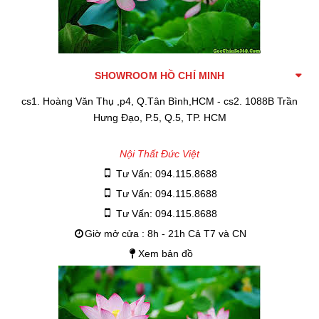
SHOWROOM HỒ CHÍ MINH
cs1. Hoàng Văn Thụ ,p4, Q.Tân Bình,HCM - cs2. 1088B Trần
Hưng Đạo, P.5, Q.5, TP. HCM
Nội Thất Đức Việt
Tư Vấn: 094.115.8688
Tư Vấn: 094.115.8688
Tư Vấn: 094.115.8688
Giờ mở cửa : 8h - 21h Cả T7 và CN
Xem bản đồ