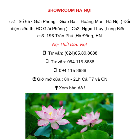
SHOWROOM HÀ NỘI
cs1. Số 657 Giải Phóng - Giáp Bát - Hoàng Mai - Hà Nội ( Đối
diện siêu thị HC Giải Phóng ) - Cs2. Ngọc Thuỵ ,Long Biên -
cs3. 196 Trần Phú ,Hà Đông, HN
Nội Thất Đức Việt
Tư vấn: (024)85.89.8688
Tư vấn: 094.115.8688
094.115.8688
Giờ mở cửa : 8h - 21h Cả T7 và CN
Xem bản đồ !